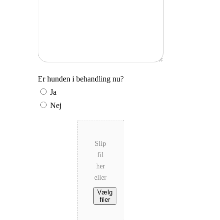
Er hunden i behandling nu?
Ja
Nej
Vedhæft
dokumentation
Slip
fil
her
eller
Vælg
filer