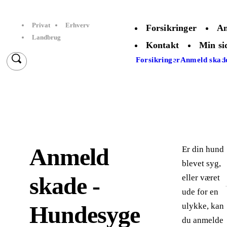
Privat
Erhverv
Forsikringer
An
Landbrug
Kontakt
Min si
Forsikringer
Anmeld skad
Anmeld
Er din hund
blevet syg,
skade -
eller været
ude for en
Hundesyge
ulykke, kan
du anmelde