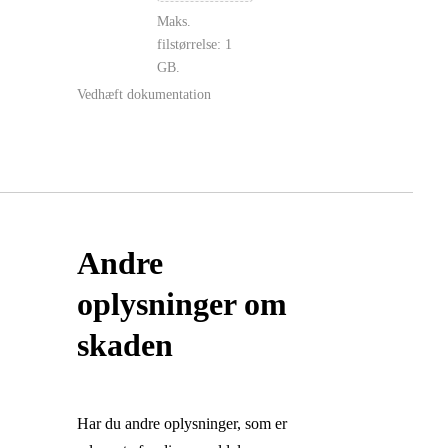
Maks.
filstørrelse: 1
GB.
Vedhæft dokumentation
Andre
oplysninger om
skaden
Har du andre oplysninger, som er