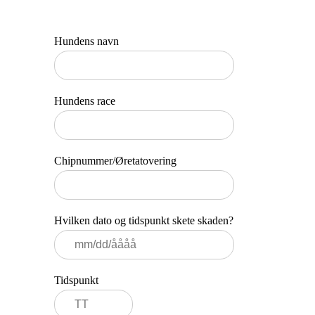
Hundens navn
Hundens race
Chipnummer/Øretatovering
Hvilken dato og tidspunkt skete skaden?
MM
skråstreg
DD
skråstreg
Tidspunkt
ÅÅÅÅ
Tider