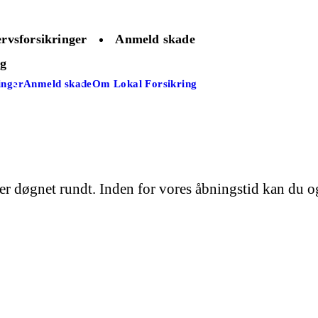
rvsforsikringer
Anmeld skade
ng
inger
Anmeld skade
Om Lokal Forsikring
r døgnet rundt. Inden for vores åbningstid kan du og