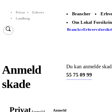
Privat
Erhverv
Brancher
Erhve
Landbrug
Om Lokal Forsikri
Brancher
Erhvervsforsikr
Anmeld
Du kan anmelde skade
55 75 09 99
skade
Privat
Anmeld
Anmeld