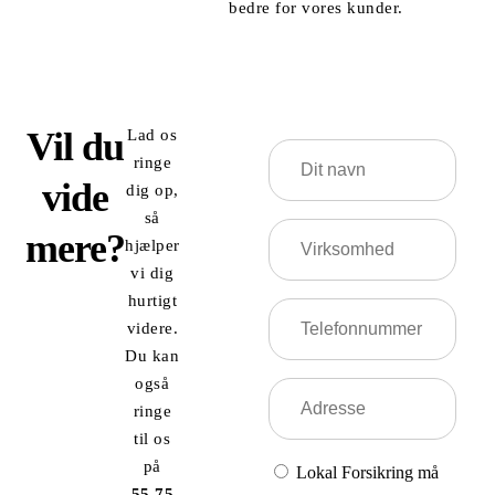
bedre for vores kunder.
Vil du
Lad os
Dit
ringe
navn
vide
dig op,
så
Virksomhed
mere?
hjælper
vi dig
hurtigt
Telefonnummer
videre.
Du kan
også
Adresse
ringe
til os
på
Lokal Forsikring må
55 75