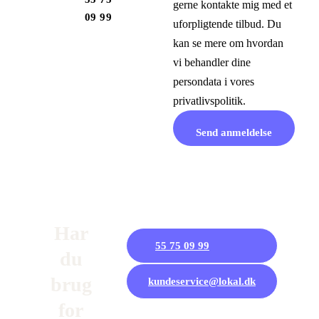
gerne kontakte mig med et
09 99
uforpligtende tilbud. Du
kan se mere om hvordan
vi behandler dine
persondata i vores
privatlivspolitik.
Har
Ring
55 75 09 99
du
eller
skriv
brug
kundeservice@lokal.dk
til os
for