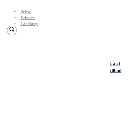
Privat
Erhverv
Landbrug
Erhvervsforsikringer
Få et
til detail og grossister
tilbud