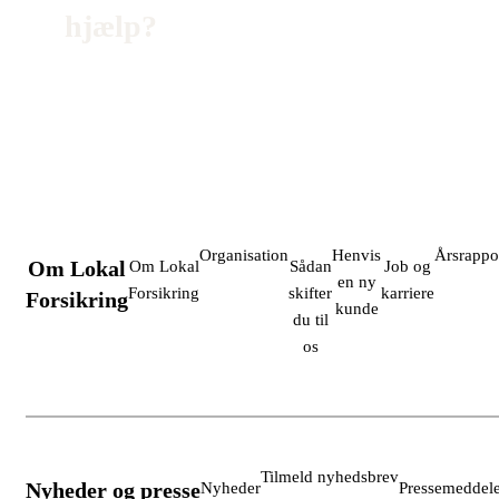
hjælp?
Organisation
Henvis
Årsrappo
Om Lokal
Om Lokal
Sådan
Job og
en ny
Forsikring
skifter
karriere
Forsikring
kunde
du til
os
Tilmeld nyhedsbrev
Nyheder og presse
Nyheder
Pressemeddele