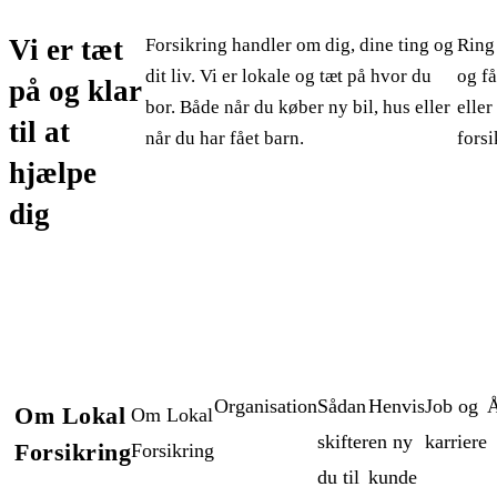
Vi er tæt
Forsikring handler om dig, dine ting og
Rin
dit liv. Vi er lokale og tæt på hvor du
og få
på og klar
bor. Både når du køber ny bil, hus eller
eller
til at
når du har fået barn.
forsi
hjælpe
dig
Organisation
Sådan
Henvis
Job og
Å
Om Lokal
Om Lokal
skifter
en ny
karriere
Forsikring
Forsikring
du til
kunde