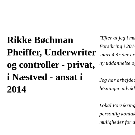
Rikke Bøchman
"Efter at jeg i 
Forsikring i 2014
Pheiffer, Underwriter
snart 4 år der er
og controller - privat,
ny uddannelse og
i Næstved - ansat i
Jeg har arbejdet
2014
løsninger, udvik
Lokal Forsikring
personlig konta
muligheder for at