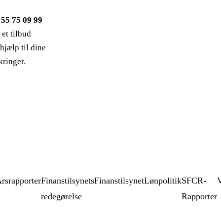
g
55 75 09 99
 et tilbud
 hjælp til dine
kringer.
rsrapporter
Finanstilsynets
Finanstilsynet
Lønpolitik
SFCR-
redegørelse
Rapporter