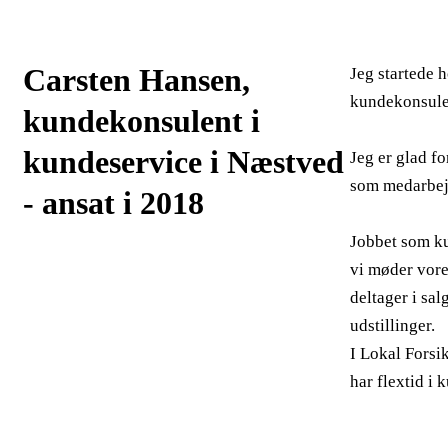
Carsten Hansen,
Jeg startede 
kundekonsulent
kundekonsulent i
kundeservice i Næstved
Jeg er glad fo
som medarbejd
- ansat i 2018
Jobbet som ku
vi møder vore
deltager i sal
udstillinger.
I Lokal Forsi
har flextid i 