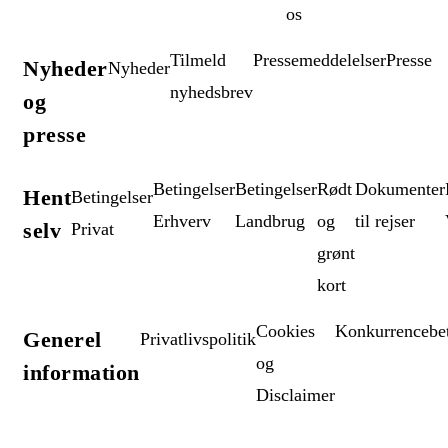
os
Tilmeld
Pressemeddelelser
Presse
Nyheder
Nyheder
nyhedsbrev
og
presse
Betingelser
Betingelser
Rødt
Dokumenter
Hent
Betingelser
Erhverv
Landbrug
og
til rejser
selv
Privat
grønt
kort
Cookies
Konkurrencebet
Generel
Privatlivspolitik
og
information
Disclaimer