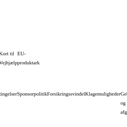
Kort til
EU-
Vejhjælp
produktark
ingelser
Sponsorpolitik
Forsikringssvindel
Klagemuligheder
Ge
og
afg