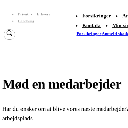
Privat
Erhverv
Forsikringer
An
Landbrug
Kontakt
Min si
Forsikringer
Anmeld skad
Mød en medarbejder
Har du ønsker om at blive vores næste medarbejder?
arbejdsplads.