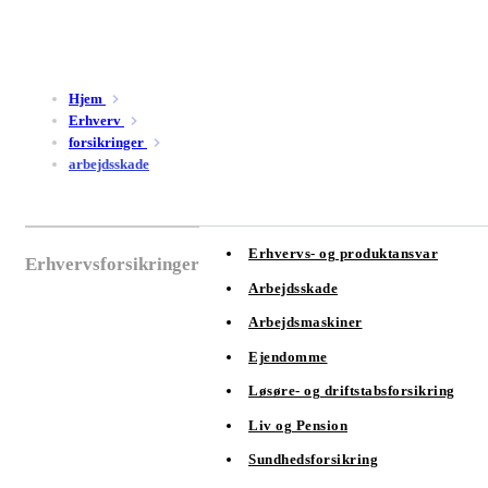
Hjem
Erhverv
forsikringer
arbejdsskade
Erhvervs- og produktansvar
Erhvervsforsikringer
Arbejdsskade
Arbejdsmaskiner
Ejendomme
Løsøre- og driftstabsforsikring
Liv og Pension
Sundhedsforsikring