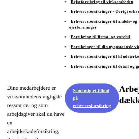
Rejseforsikring til virksomheden
Erhvervsforsikringer - Øvrigt erhv
Erhvervsforsikringer til andels- og
ejerforeninger
Forsikring til firma- og varebil
Forsikringer til din nyopstartede 
Erhvervsforsikringer til håndværk
Erhvervsforsikringer til detail og g
Arbe
Dine medarbejdere er
Send mig et tilbud
virksomhedens vigtigste
dækk
på
ressource, og som
erhvervsforsikring
arbejdsgiver skal du have
en
arbejdsskadeforsikring,