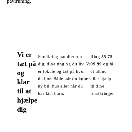
påvirkning.
Vi er
Forsikring handler om
Ring
55 75
tæt på
dig, dine ting og dit liv. Vi
09 99
og få
og
er lokale og tæt på hvor
et tilbud
du bor. Både når du køber
eller hjælp
klar
ny bil, hus eller når du
til dine
til at
har fået barn.
forsikringer.
hjælpe
dig