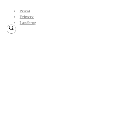
Privat
Erhverv
Landbrug
Arbejdsskadeforsikring til
erhvervslivet