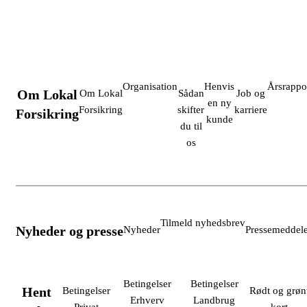
Organisation
Henvis
Årsrappo
Om Lokal
Om Lokal
Sådan
Job og
en ny
Forsikring
skifter
karriere
Forsikring
kunde
du til
os
Tilmeld nyhedsbrev
Nyheder og presse
Nyheder
Pressemeddele
Betingelser
Betingelser
Hent
Betingelser
Rødt og grøn
Erhverv
Landbrug
Privat
kort