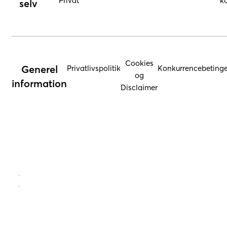
Privat
ko
selv
Cookies
Generel
Privatlivspolitik
Konkurrencebetinge
og
information
Disclaimer