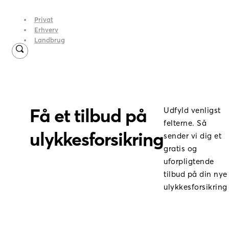
Privat
Erhverv
Landbrug
Få et tilbud på
Udfyld venligst
felterne. Så
ulykkesforsikring
sender vi dig et
gratis og
uforpligtende
tilbud på din nye
ulykkesforsikring