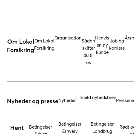
Organisation
Henvis
Årsr
Om Lokal
Om Lokal
Sådan
Job og
en ny
Forsikring
skifter
karriere
Forsikring
kunde
du til
os
Tilmeld nyhedsbrev
Nyheder og presse
Nyheder
Presseme
Betingelser
Betingelser
Hent
Betingelser
Rødt o
Erhverv
Landbrug