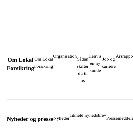
Organisation
Henvis
Årsrappo
Om Lokal
Om Lokal
Sådan
Job og
en ny
Forsikring
skifter
karriere
Forsikring
kunde
du til
os
Tilmeld nyhedsbrev
Nyheder og presse
Nyheder
Pressemeddele