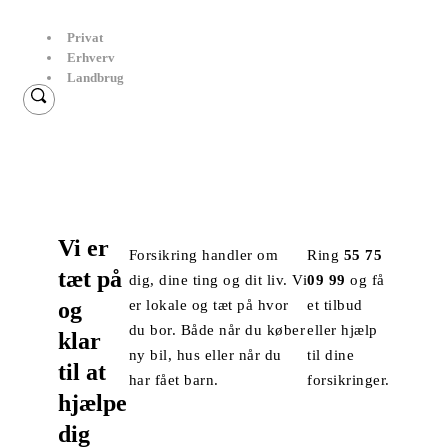
Privat
Erhverv
Landbrug
Vi er
Forsikring handler om
Ring
55 75
tæt på
dig, dine ting og dit liv. Vi
09 99
og få
og
er lokale og tæt på hvor
et tilbud
du bor. Både når du køber
eller hjælp
klar
ny bil, hus eller når du
til dine
til at
har fået barn.
forsikringer.
hjælpe
dig