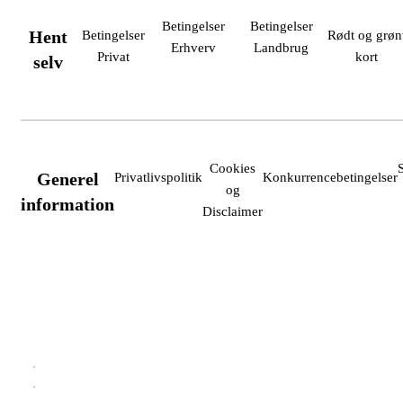
Betingelser
Betingelser
Hent
Betingelser
Rødt og grøn
Erhverv
Landbrug
Privat
kort
selv
Cookies
Generel
Privatlivspolitik
Konkurrencebetingelser
og
information
Disclaimer