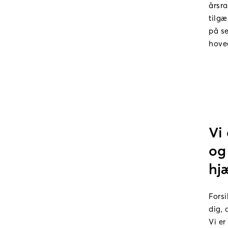
årsra
tilgæ
på s
hove
Vi
og 
hj
Fors
dig, 
Vi er