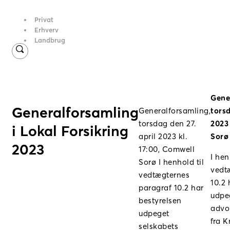
Privat
Erhverv
Landbrug
Gene
Generalforsamling
torsd
Generalforsamling,
2023 
torsdag den 27.
i Lokal Forsikring
Sorø
april 2023 kl.
2023
17:00, Comwell
I hen
Sorø I henhold til
vedt
vedtægternes
10.2 
paragraf 10.2 har
udpe
bestyrelsen
advo
udpeget
fra 
selskabets