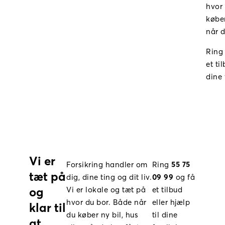
hvor 
køber
når d
Rin
et ti
dine 
Vi er
Forsikring handler om
Ring
55 75
tæt på
dig, dine ting og dit liv.
09 99
og få
og
Vi er lokale og tæt på
et tilbud
hvor du bor. Både når
eller hjælp
klar til
du køber ny bil, hus
til dine
at