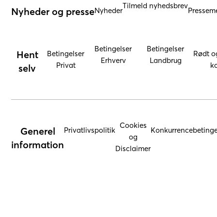
Tilmeld nyhedsbrev
Nyheder og presse
Nyheder
Presseme
Betingelser
Betingelser
Hent
Betingelser
Rødt o
Erhverv
Landbrug
Privat
ko
selv
Cookies
Generel
Privatlivspolitik
Konkurrencebetinge
og
information
Disclaimer