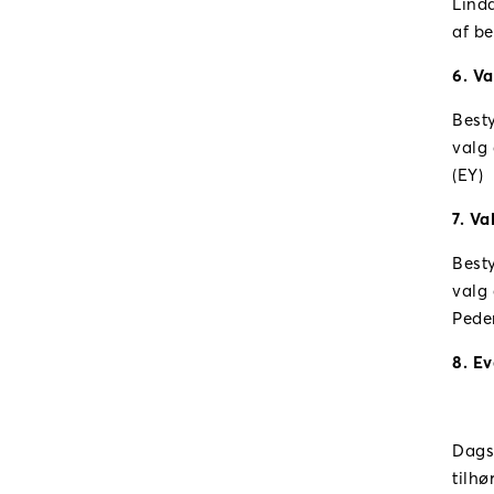
Linda
af be
6. Va
Besty
valg 
(EY)
7. V
Besty
valg 
Pede
8. Ev
Dags
tilhø