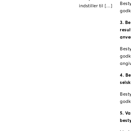
Besty
indstiller til […]
godk
3. B
resul
anve
Besty
godk
angiv
4. B
selsk
Besty
godk
5. Va
best