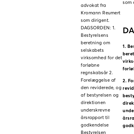
som d
advokat fra
Kromann Reumert
som dirigent.
DAGSORDEN: 1.
DA
Bestyrelsens
beretning om
1. Be
selskabets
bere
virksomhed for det
virk
forløbne
forl
regnskabsår 2.
Forelæggelse af
2. Fo
den reviderede, og
revid
af bestyrelsen og
best
direktionen
dire
underskrevne
unde
årsrapport til
årsra
godkendelse
godk
Bestyrelsen