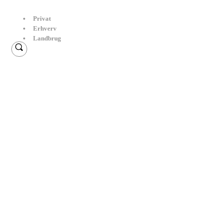
Privat
Erhverv
Landbrug
Gør dit hus forårsklart