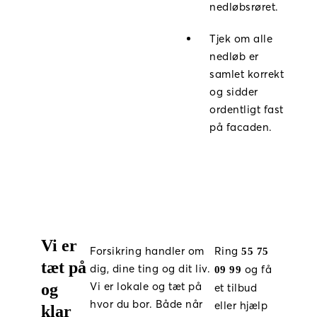
nedløbsrøret.
Tjek om alle
nedløb er
samlet korrekt
og sidder
ordentligt fast
på facaden.
Vi er
Forsikring handler om
Ring
55 75
tæt på
dig, dine ting og dit liv.
og få
09 99
Vi er lokale og tæt på
og
et tilbud
hvor du bor. Både når
eller hjælp
klar