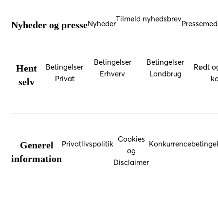
Tilmeld nyhedsbrev
Nyheder
Pressemedd
Nyheder og presse
Betingelser
Betingelser
Betingelser
Rødt o
Hent
Erhverv
Landbrug
Privat
ko
selv
Cookies
Privatlivspolitik
Konkurrencebetingel
Generel
og
information
Disclaimer