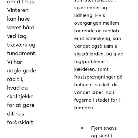
om dit hus.
spær-ender og
Vinteren
udhæng. Hvis
kan have
overgangen mellem
været hård
tagrende og nedløb
ved tag,
er utilstrækkelig, kan
træværk og
vandet også samle
fundament.
sig på jorden, og give
Vi har
fugtproblemer i
kælderen, samt
nogle gode
frostsprængninger på
råd til,
boligens sokkel, da
hvad du
vandet løber ind i
skal tjekke
fugerne i stedet for i
for at gøre
brønden.
dit hus
forårsklart.
Fjern snavs
og skidt i