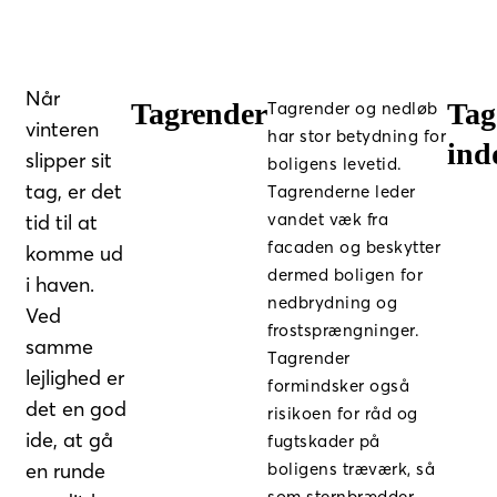
Når
Tagrender
Tag
Tagrender og nedløb
vinteren
har stor betydning for
ind
slipper sit
boligens levetid.
tag, er det
Tagrenderne leder
vandet væk fra
tid til at
facaden og beskytter
komme ud
dermed boligen for
i haven.
nedbrydning og
Ved
frostsprængninger.
samme
Tagrender
lejlighed er
formindsker også
det en god
risikoen for råd og
ide, at gå
fugtskader på
en runde
boligens træværk, så
som sternbrædder.