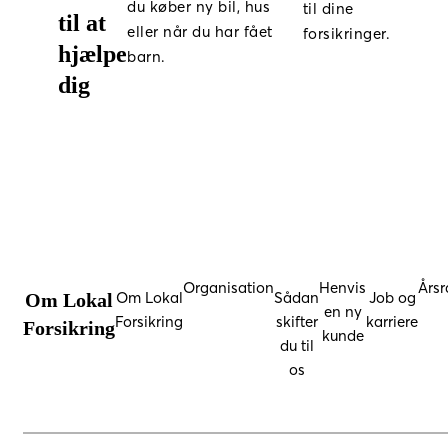
du køber ny bil, hus
til dine
til at
eller når du har fået
forsikringer.
hjælpe
barn.
dig
Organisation
Henvis
Årsr
Om Lokal
Sådan
Job og
Om Lokal
en ny
Forsikring
skifter
karriere
Forsikring
kunde
du til
os