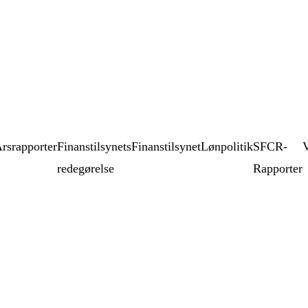
rsrapporter
Finanstilsynets
Finanstilsynet
Lønpolitik
SFCR-
redegørelse
Rapporter