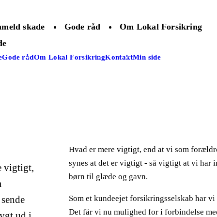
meld skade
Gode råd
Om Lokal Forsikring
de
e
Gode råd
Om Lokal Forsikring
Kontakt
Min side
Hvad er mere vigtigt, end at vi som forældre
synes at det er vigtigt - så vigtigt at vi 
 vigtigt,
børn til glæde og gavn.
m
Som et kundeejet forsikringsselskab har vi 
 sende
Det får vi nu mulighed for i forbindelse 
ygt ud i