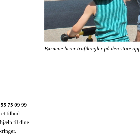
Børnene lærer trafikregler på den store op
g
55 75 09 99
 et tilbud
 hjælp til dine
kringer.