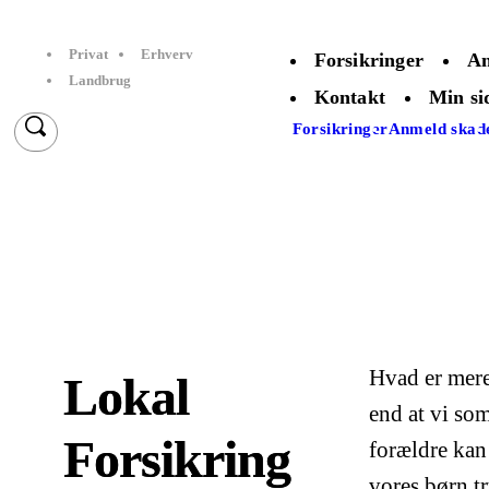
Privat
Erhverv
Forsikringer
An
Landbrug
Kontakt
Min si
Forsikringer
Anmeld skad
Hvad er mere
Lokal
end at vi so
Forsikring
forældre kan
vores børn tr