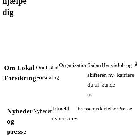
hjælpe
dig
Organisation
Sådan
Henvis
Job og
Å
Om Lokal
Om Lokal
skifter
en ny
karriere
Forsikring
Forsikring
du til
kunde
os
Tilmeld
Pressemeddelelser
Presse
Nyheder
Nyheder
nyhedsbrev
og
presse