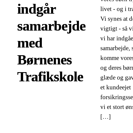
indgår
livet - og i t
Vi synes at d
samarbejde
vigtigt - så v
med
vi har indgåe
samarbejde, 
Børnenes
komme vores
og deres børn
Trafikskole
glæde og ga
et kundeejet
forsikringss
vi et stort ø
[…]