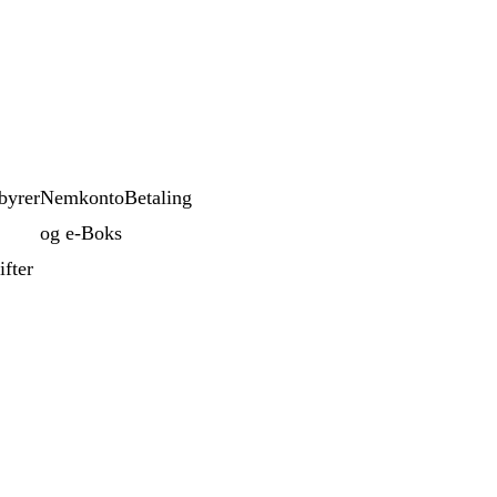
byrer
Nemkonto
Betaling
og e-Boks
ifter