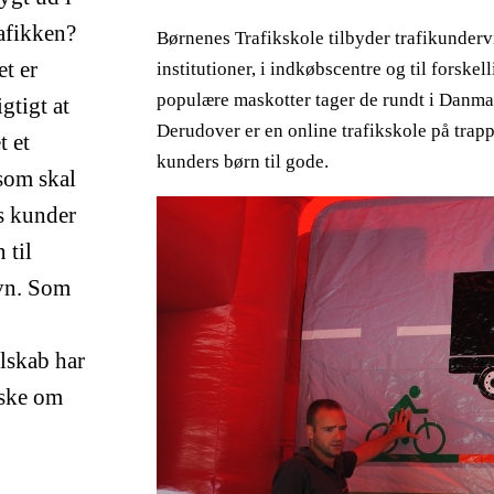
rafikken?
Børnenes Trafikskole tilbyder trafikundervi
et er
institutioner, i indkøbscentre og til forsk
populære maskotter tager de rundt i Danma
igtigt at
Derudover er en online trafikskole på trappe
t et
kunders børn til gode.
som skal
 kunder
 til
vn. Som
elskab har
nske om