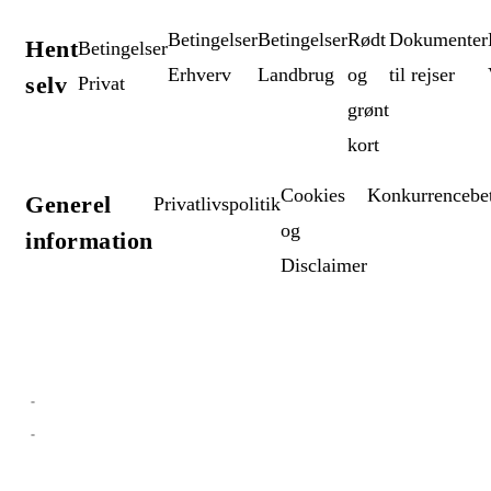
Betingelser
Betingelser
Rødt
Dokumenter
Hent
Betingelser
Erhverv
Landbrug
og
til rejser
selv
Privat
grønt
kort
Cookies
Konkurrencebet
Generel
Privatlivspolitik
og
information
Disclaimer