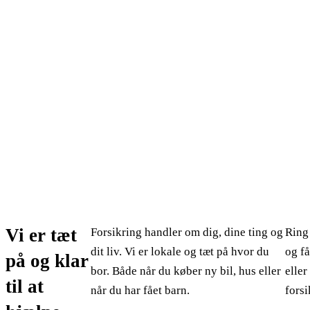
Vi er tæt
Forsikring handler om dig, dine ting og
Rin
dit liv. Vi er lokale og tæt på hvor du
og få
på og klar
bor. Både når du køber ny bil, hus eller
eller
til at
når du har fået barn.
forsi