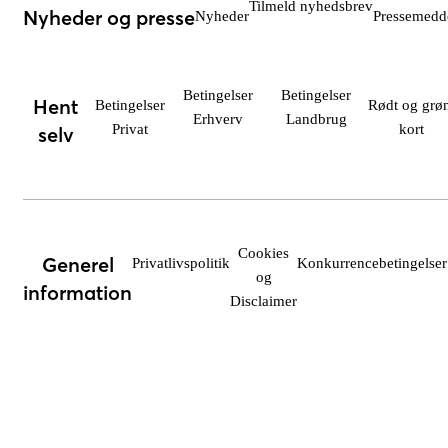
Tilmeld nyhedsbrev
Nyheder og presse
Nyheder
Pressemedde
Betingelser
Betingelser
Hent
Betingelser
Rødt og grøn
Erhverv
Landbrug
Privat
kort
selv
Cookies
Generel
Privatlivspolitik
Konkurrencebetingelser
og
information
Disclaimer