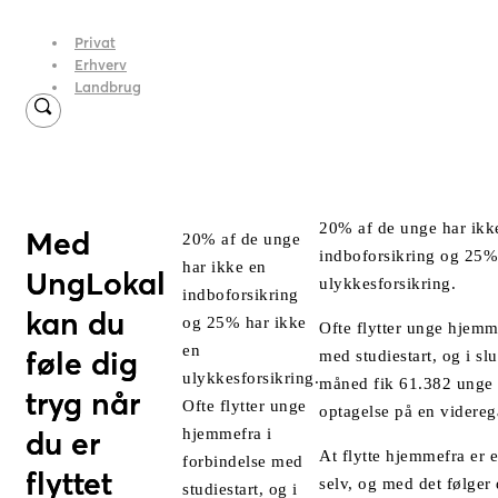
Privat
Erhverv
Landbrug
20% af de unge har ikk
Med
20% af de unge
indboforsikring og 25%
har ikke en
UngLokal
ulykkesforsikring.
indboforsikring
kan du
og 25% har ikke
Ofte flytter unge hjemm
en
føle dig
med studiestart, og i slu
ulykkesforsikring.
måned fik 61.382 unge 
tryg når
Ofte flytter unge
optagelse på en videre
hjemmefra i
du er
At flytte hjemmefra er en
forbindelse med
flyttet
selv, og med det følger 
studiestart, og i