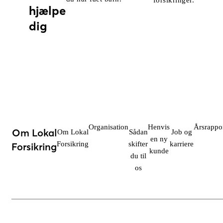
forsikringer.
hjælpe
dig
Organisation
Henvis
Årsrappo
Om Lokal
Om Lokal
Sådan
Job og
en ny
Forsikring
skifter
karriere
Forsikring
kunde
du til
os