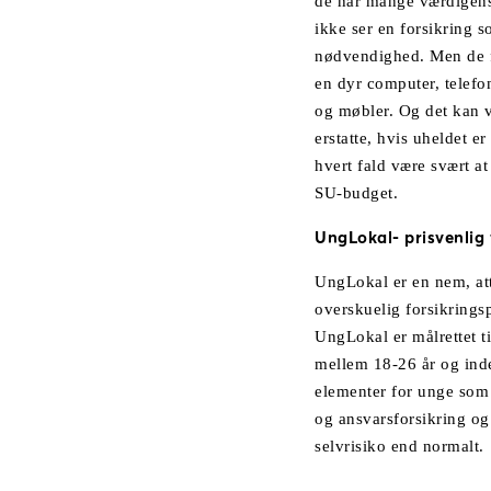
de har mange værdigens
ikke ser en forsikring 
nødvendighed. Men de f
en dyr computer, telefo
og møbler. Og det kan v
erstatte, hvis uheldet er
hvert fald være svært a
SU-budget.
UngLokal- prisvenlig 
UngLokal er en nem, att
overskuelig forsikrings
UngLokal er målrettet ti
mellem 18-26 år og inde
elementer for unge som
og ansvarsforsikring og
selvrisiko end normalt.