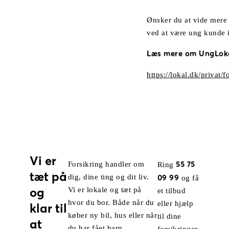
Ønsker du at vide mere
ved at være ung kunde i
Læs mere om UngLok
https://lokal.dk/privat/
Vi er
55 75
Forsikring handler om
Ring
tæt på
dig, dine ting og dit liv.
09 99
og få
og
Vi er lokale og tæt på
et tilbud
hvor du bor. Både når du
eller hjælp
klar til
køber ny bil, hus eller når
til dine
at
du har fået barn.