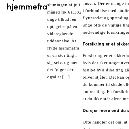
ansvar. Der er mange ting
hjemmefra
slutningen af juli
i forbindelse med studie
måned fik 61.382
flytterodet og spændin
unge tilbudt en
unge ofte de vigtige ti
optagelse på en
nødvendige forsikringer
videregående
uddannelse. At
Forsikring er et sikk
flytte hjemmefra
er en stor ting i
Forsikring er et sikker
sig selv, og med
hvis der sker noget uve
det følger der
hjælpe hvis dine ting går
også et […]
bliver stjålet. Det kan 
du kommer til skade ell
andres ting. En forsikr
at du ikke står alene m
Du ejer mere end du s
Ofte handler det om, at 