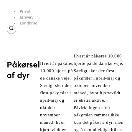
Privat
Erhverv
Landbrug
Hvert år påkøres 10.000
Påkørsel
hjorte på de danske veje.
Hvert år påkøres
Særligt sker der flest
10.000 hjorte på
af dyr
påkørsler i april-maj og
de danske veje.
oktober-november
Særligt sker der
måned, hvor hjortevildt
flest påkørsler i
er ekstra aktive.
april-maj og
Påvirkningen efter
oktober-
påkørslen rammer ikke
november
kun det påkørte dyr, men
måned, hvor
også den uheldige bilist.
hjortevildt er