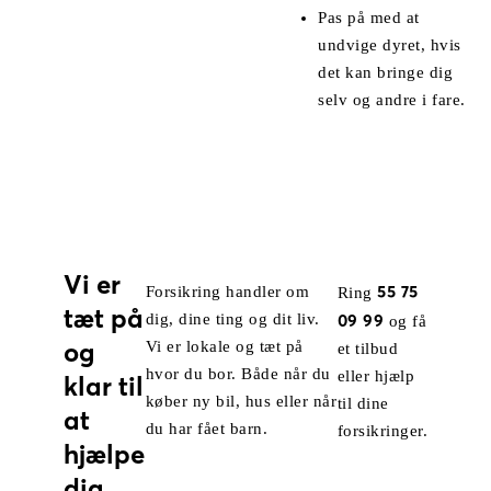
Pas på med at
undvige dyret, hvis
det kan bringe dig
selv og andre i fare.
Vi er
55 75
Forsikring handler om
Ring
tæt på
dig, dine ting og dit liv.
09 99
og få
og
Vi er lokale og tæt på
et tilbud
hvor du bor. Både når du
eller hjælp
klar til
køber ny bil, hus eller når
til dine
at
du har fået barn.
forsikringer.
hjælpe
dig