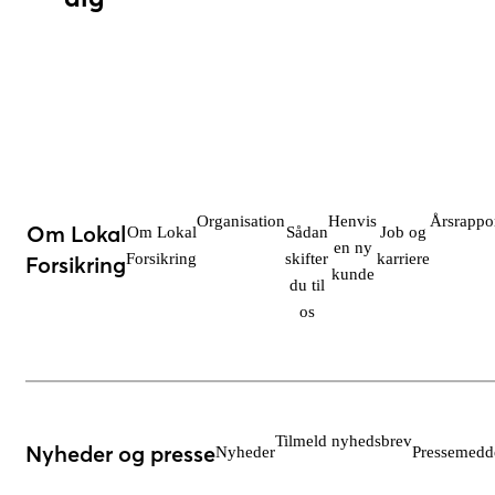
Organisation
Henvis
Årsrappo
Om Lokal
Om Lokal
Sådan
Job og
en ny
Forsikring
skifter
karriere
Forsikring
kunde
du til
os
Tilmeld nyhedsbrev
Nyheder og presse
Nyheder
Pressemedde