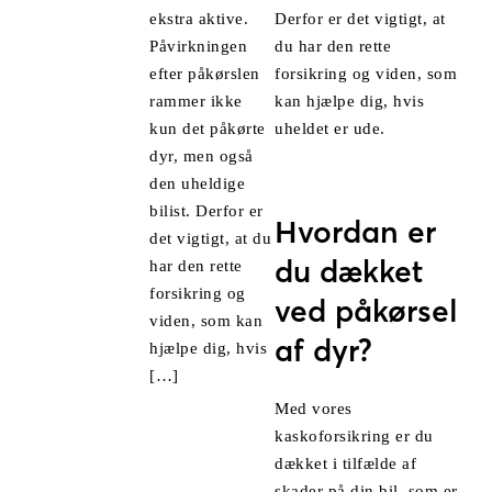
Derfor er det vigtigt, at
ekstra aktive.
du har den rette
Påvirkningen
forsikring og viden, som
efter påkørslen
kan hjælpe dig, hvis
rammer ikke
uheldet er ude.
kun det påkørte
dyr, men også
den uheldige
bilist. Derfor er
Hvordan er
det vigtigt, at du
du dækket
har den rette
forsikring og
ved påkørsel
viden, som kan
af dyr?
hjælpe dig, hvis
[…]
Med vores
kaskoforsikring er du
dækket i tilfælde af
skader på din bil, som er