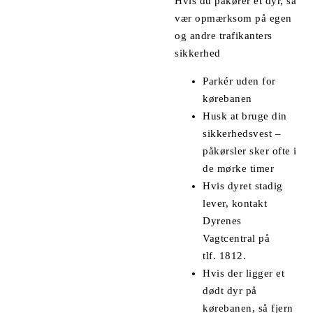
Hvis du påkører et dyr, så
vær opmærksom på egen
og andre trafikanters
sikkerhed
Parkér uden for
kørebanen
Husk at bruge din
sikkerhedsvest –
påkørsler sker ofte i
de mørke timer
Hvis dyret stadig
lever, kontakt
Dyrenes
Vagtcentral på
tlf.
1812
.
Hvis der ligger et
dødt dyr på
kørebanen, så fjern