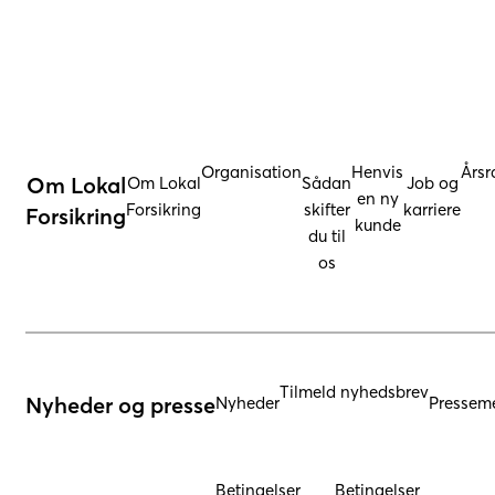
Organisation
Henvis
Årsr
Om Lokal
Om Lokal
Sådan
Job og
en ny
Forsikring
skifter
karriere
Forsikring
kunde
du til
os
Tilmeld nyhedsbrev
Nyheder og presse
Nyheder
Presseme
Betingelser
Betingelser