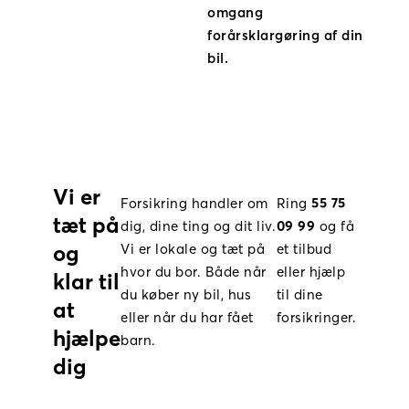
omgang
forårsklargøring af din
bil.
Vi er
Forsikring handler om
Ring
55 75
tæt på
dig, dine ting og dit liv.
09 99
og få
og
Vi er lokale og tæt på
et tilbud
hvor du bor. Både når
eller hjælp
klar til
du køber ny bil, hus
til dine
at
eller når du har fået
forsikringer.
hjælpe
barn.
dig