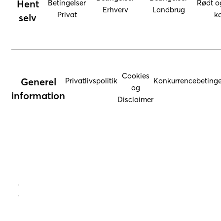
Hent
Betingelser
Rødt o
Erhverv
Landbrug
Privat
ko
selv
Cookies
Generel
Privatlivspolitik
Konkurrencebetinge
og
information
Disclaimer