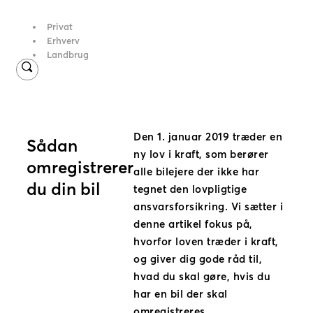
Privat
Erhverv
Landbrug
Den 1. januar 2019 træder en
Sådan
ny lov i kraft, som berører
omregistrerer
alle bilejere der ikke har
du din bil
tegnet den lovpligtige
ansvarsforsikring. Vi sætter i
denne artikel fokus på,
hvorfor loven træder i kraft,
og giver dig gode råd til,
hvad du skal gøre, hvis du
har en bil der skal
omregistreres.