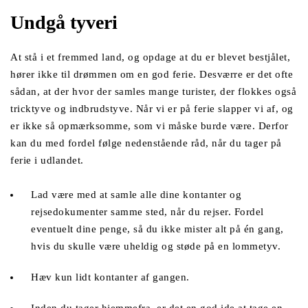
Undgå tyveri
At stå i et fremmed land, og opdage at du er blevet bestjålet, 
hører ikke til drømmen om en god ferie. Desværre er det ofte 
sådan, at der hvor der samles mange turister, der flokkes også 
tricktyve og indbrudstyve. Når vi er på ferie slapper vi af, og 
er ikke så opmærksomme, som vi måske burde være. Derfor 
kan du med fordel følge nedenstående råd, når du tager på 
ferie i udlandet. 
Lad være med at samle alle dine kontanter og 
rejsedokumenter samme sted, når du rejser. Fordel 
eventuelt dine penge, så du ikke mister alt på én gang, 
hvis du skulle være uheldig og støde på en lommetyv.
Hæv kun lidt kontanter af gangen.
Inden du tager hjemmefra, er det en god ide at tage en 