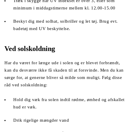
Træk i skygge når UV indekset er over 3, eller som 
minimum i middagstimerne mellem kl. 12.00-15.00
Beskyt dig med solhat, solbriller og let tøj. Brug evt. 
badetøj med UV beskyttelse. 
Ved solskoldning 
Har du været for længe ude i solen og er blevet forbrændt, 
kan du desværre ikke få skaden til at forsvinde. Men du kan 
sørge for, at generne bliver så milde som muligt. Følg disse 
råd ved solskoldning:
Hold dig væk fra solen indtil rødme, ømhed og afskallet 
hud er væk.
Drik rigelige mængder vand