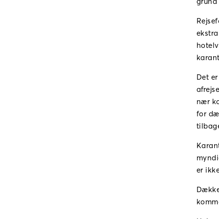
grund 
Rejsef
ekstra
hotelv
karan
Det er
afrejs
nær ko
for dæ
tilbag
Karant
myndig
er ikk
Dækker
komme