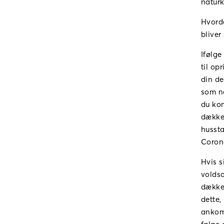
naturk
Hvorda
bliver
Ifølge
til op
din de
som no
du kom
dækker
hussta
Coron
Hvis s
voldso
dækker
dette,
ankoms