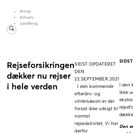
Privat
Erhverv
Landbrug
SIDST
Rejseforsikringen
SIDST OPDATERET
DEN
dækker nu rejser
22.SEPTEMBER.2021
i hele verden
I den 
I den kommende
ikke u
efterårs- og
ekstr
vintersæson er der
rejsef
forsat ikke udsigt til
dækket
normal
rejseaktivitet. Vi har
Den e
derfor