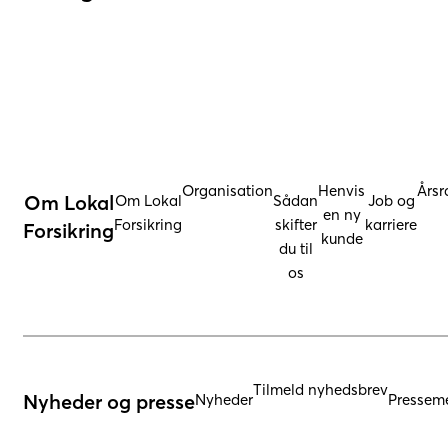
Organisation
Henvis
Årsr
Om Lokal
Om Lokal
Sådan
Job og
en ny
Forsikring
skifter
karriere
Forsikring
kunde
du til
os
Tilmeld nyhedsbrev
Nyheder og presse
Nyheder
Presseme