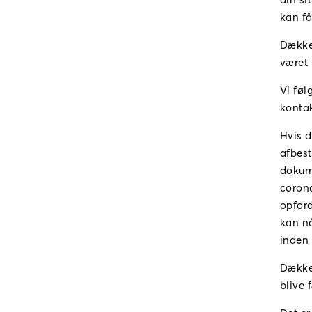
kan få
Dækker
været 
Vi føl
kontak
Hvis d
afbest
dokume
corona
opford
kan nå
inden 
Dækker
blive 