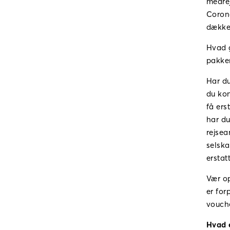
medrej
Corona
dække
Hvad g
pakker
Har du
du kon
få ers
har du
rejsea
selska
erstatt
Vær o
er for
vouche
Hvad 