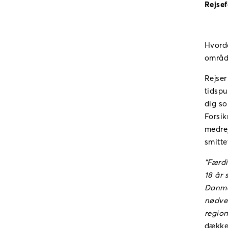
Rejsef
Hvorda
områd
Rejser
tidspu
dig so
Forsik
medrej
smitt
”Færd
18 år 
Danmar
nødven
region
dækket