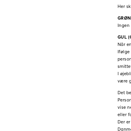
Her sk
GRØN 
Ingen 
GUL (
Når en
Ifølge
person
smitte
I øjeb
være g
Det be
Person
vise n
eller 
Der er
Danma