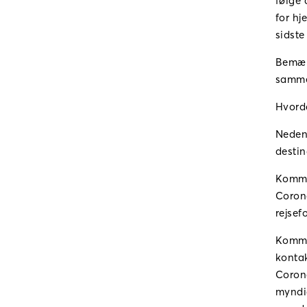
følge 
for hj
sidste
Bemærk
samme 
Hvord
Neden
destin
Kommer
Coron
rejsef
Kommer
kontak
Corona
myndig