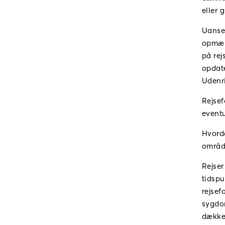
eller g
Uanset
opmærk
på rej
opdate
Udenri
Rejsef
eventu
Hvorda
områd
Rejser
tidspu
rejsef
sygdom
dække