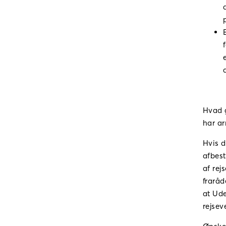
Hvad g
har ar
Hvis d
afbest
af rej
fraråd
at Ude
rejsev