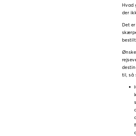
Hvad g
der ik
Det er
skærpe
bestilt
Ønske
rejsev
destin
til, s