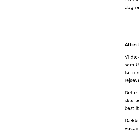
døgne
Afbest
Vi dæk
som Ud
før af
rejsev
Det er
skærpe
bestilt
Dækker
vacci