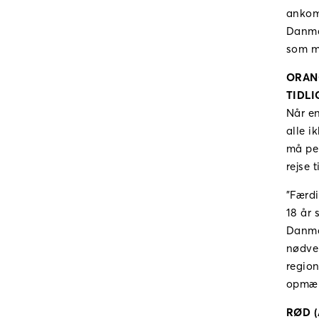
ankomm
Danmar
som m
ORANG
TIDLI
Når en
alle i
må per
rejse 
”Færd
18 år 
Danmar
nødven
region
opmærk
RØD (