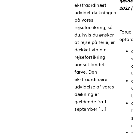
gælden
ekstraordinært
2022 
udvidet dækningen
på vores
rejseforsikring, så
Forud 
du, hvis du ønsker
opfordr
at rejse på ferie, er
dækket via din
rejseforsikring
uanset landets
farve. Den
ekstraordinære
udvidelse af vores
dækning er
gældende fra 1.
september […]