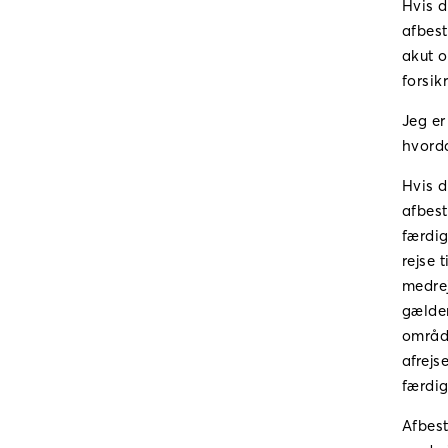
Hvis d
afbest
akut o
forsik
Jeg er
hvorda
Hvis d
afbest
færdig
rejse 
medrej
gælden
område
afrejs
færdig
Afbest