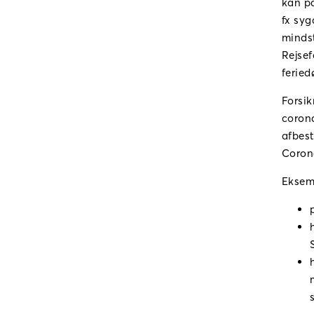
kan på
fx syg
mindst
Rejsef
feried
Forsik
corona
afbest
Coron
Eksemp