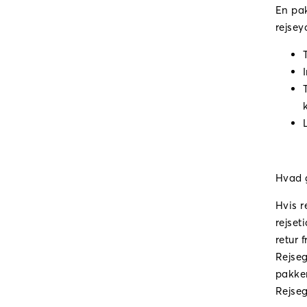
En pak
rejsey
Hvad g
Hvis r
rejset
retur 
Rejseg
pakker
Rejse