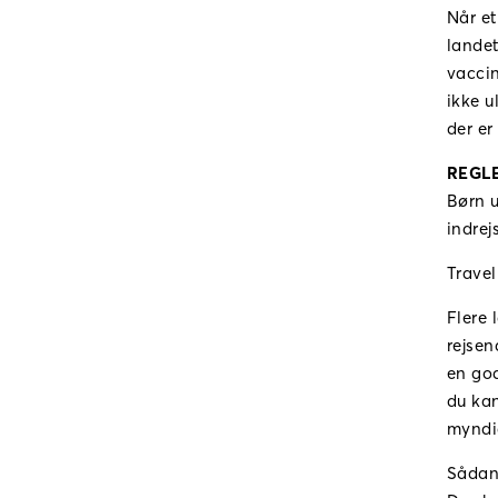
Når et
landet
vaccin
ikke u
der er
REGL
Børn u
indrej
Travel
Flere 
rejse
en god
du kan
myndi
Sådan