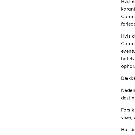
Hvis e
karant
Corona
feried
Hvis 
Corona
eventu
hotelv
ophør
Dækker
Neden
destin
Forsik
viser,
Har du