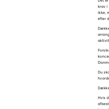
Det er
krav i
ikke, 
efter 
Dækker
arrang
aktivi
Forsik
koncer
Danmar
Du ska
hvorda
Dækker
Hvis d
afbest