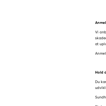
Anmel
Vi anb
skadea
at up
Anmel
Hold d
Du kan
udvikl
Sundh