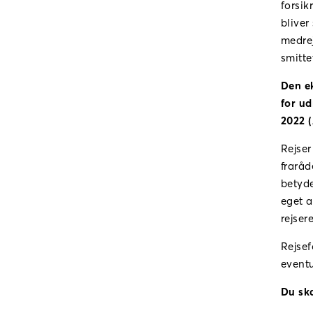
forsik
bliver
medrej
smitt
Den ek
for ud
2022 (
Rejser
fraråd
betyde
eget a
rejser
Rejsef
eventu
Du sk