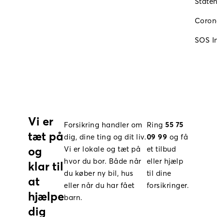
Staten
Coron
SOS In
Vi er
Forsikring handler om
Ring
55 75
tæt på
dig, dine ting og dit liv.
09 99
og få
og
Vi er lokale og tæt på
et tilbud
hvor du bor. Både når
eller hjælp
klar til
du køber ny bil, hus
til dine
at
eller når du har fået
forsikringer.
hjælpe
barn.
dig