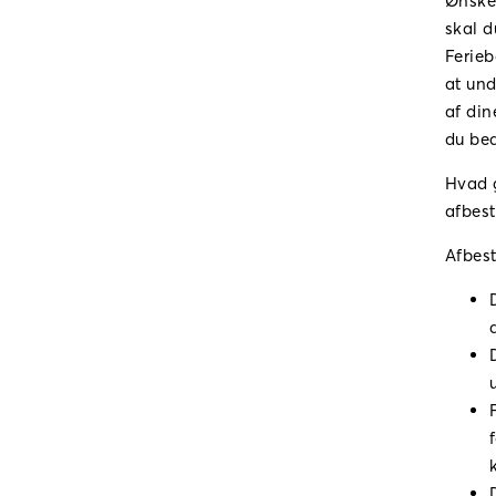
Ønsker
skal d
Ferieb
at und
af din
du bed
Hvad g
afbest
Afbest