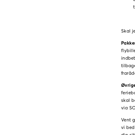
Skal j
Pakker
flybil
indbet
tilbag
fraråd
Øvrige
ferieb
skal b
via SO
Vent g
vi bed
din si