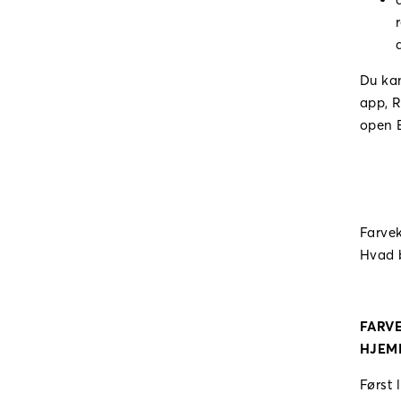
Du kan
app,
R
open 
Farve
Hvad 
FARV
HJEM
Først 