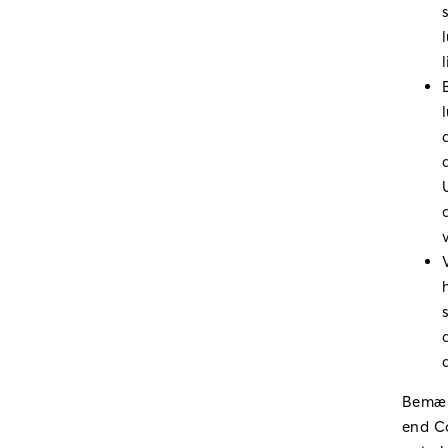
Bemærk
end Co