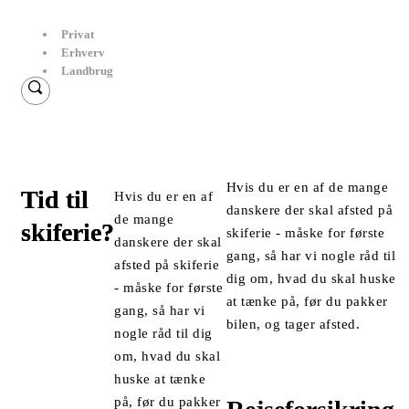
Privat
Erhverv
Landbrug
Hvis du er en af de mange
Tid til
Hvis du er en af
danskere der skal afsted på
de mange
skiferie?
skiferie - måske for første
danskere der skal
gang, så har vi nogle råd til
afsted på skiferie
dig om, hvad du skal huske
- måske for første
at tænke på, før du pakker
gang, så har vi
bilen, og tager afsted.
nogle råd til dig
om, hvad du skal
huske at tænke
på, før du pakker