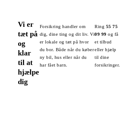
Vi er
Forsikring handler om
Ring
55 75
tæt på
dig, dine ting og dit liv. Vi
09 99
og få
og
er lokale og tæt på hvor
et tilbud
du bor. Både når du køber
eller hjælp
klar
ny bil, hus eller når du
til dine
til at
har fået barn.
forsikringer.
hjælpe
dig