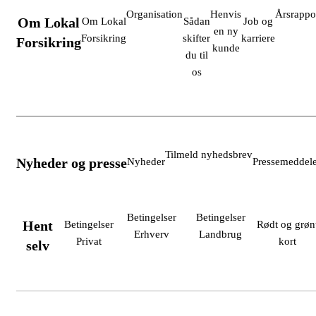
Organisation
Henvis
Årsrappo
Om Lokal
Om Lokal
Sådan
Job og
en ny
Forsikring
skifter
karriere
Forsikring
kunde
du til
os
Tilmeld nyhedsbrev
Nyheder og presse
Nyheder
Pressemeddele
Betingelser
Betingelser
Hent
Betingelser
Rødt og grøn
Erhverv
Landbrug
Privat
kort
selv