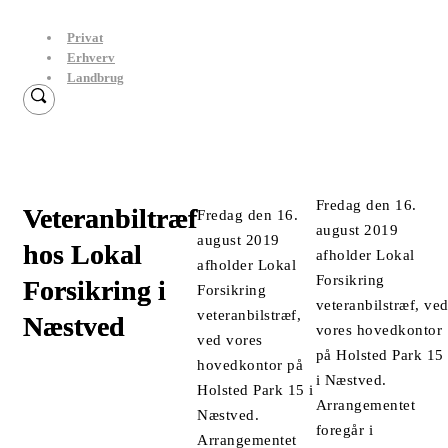
Privat
Erhverv
Landbrug
Fredag den 16.
Veteranbiltræf
Fredag den 16.
august 2019
august 2019
hos Lokal
afholder Lokal
afholder Lokal
Forsikring
Forsikring i
Forsikring
veteranbilstræf, ve
veteranbilstræf,
Næstved
vores hovedkontor
ved vores
på Holsted Park 15
hovedkontor på
i Næstved.
Holsted Park 15 i
Arrangementet
Næstved.
foregår i
Arrangementet