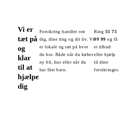
Vi er
Forsikring handler om
Ring
55 75
tæt på
dig, dine ting og dit liv. Vi
09 99
og få
og
er lokale og tæt på hvor
et tilbud
du bor. Både når du køber
eller hjælp
klar
ny bil, hus eller når du
til dine
til at
har fået barn.
forsikringer.
hjælpe
dig