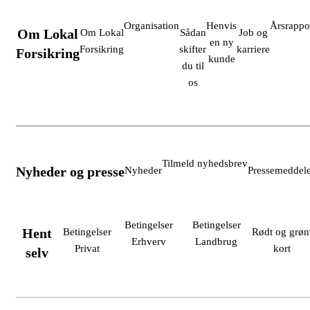
Organisation
Henvis
Årsrappo
Om Lokal
Om Lokal
Sådan
Job og
en ny
Forsikring
skifter
karriere
Forsikring
kunde
du til
os
Tilmeld nyhedsbrev
Nyheder og presse
Nyheder
Pressemeddele
Betingelser
Betingelser
Hent
Betingelser
Rødt og grøn
Erhverv
Landbrug
Privat
kort
selv