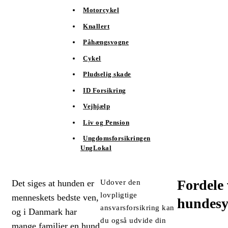
Motorcykel
Knallert
Påhængsvogne
Cykel
Pludselig skade
ID Forsikring
Vejhjælp
Liv og Pension
Ungdomsforsikringen
UngLokal
Fordele 
Det siges at hunden er
Udover den
lovpligtige
menneskets bedste ven,
hundesy
ansvarsforsikring kan
og i Danmark har
du også udvide din
mange familier en hund