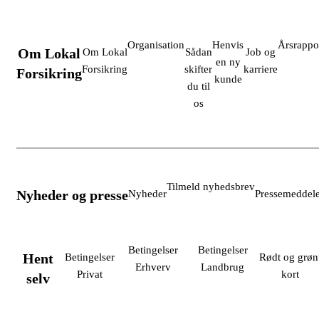
Organisation
Henvis
Årsrappo
Om Lokal
Om Lokal
Sådan
Job og
en ny
Forsikring
skifter
karriere
Forsikring
kunde
du til
os
Tilmeld nyhedsbrev
Nyheder og presse
Nyheder
Pressemeddele
Betingelser
Betingelser
Hent
Betingelser
Rødt og grøn
Erhverv
Landbrug
Privat
kort
selv