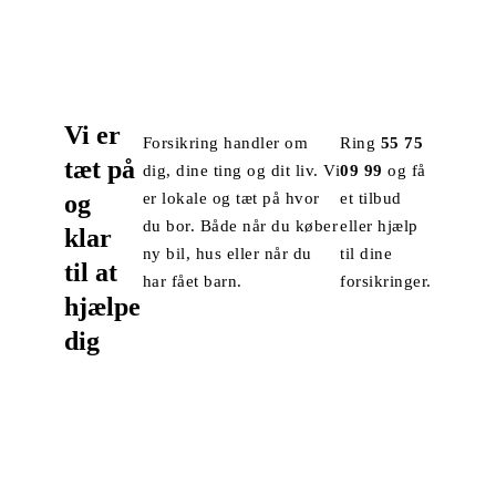
Vi er
Forsikring handler om
Ring
55 75
tæt på
dig, dine ting og dit liv. Vi
09 99
og få
og
er lokale og tæt på hvor
et tilbud
du bor. Både når du køber
eller hjælp
klar
ny bil, hus eller når du
til dine
til at
har fået barn.
forsikringer.
hjælpe
dig