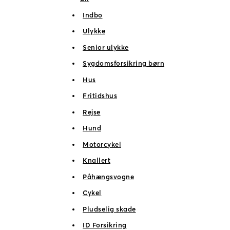
Indbo
Ulykke
Senior ulykke
Sygdomsforsikring børn
Hus
Fritidshus
Rejse
Hund
Motorcykel
Knallert
Påhængsvogne
Cykel
Pludselig skade
ID Forsikring