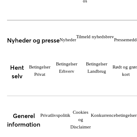
os
Tilmeld nyhedsbrev
Nyheder og presse
Nyheder
Pressemedde
Betingelser
Betingelser
Hent
Betingelser
Rødt og grøn
Erhverv
Landbrug
Privat
kort
selv
Cookies
Generel
Privatlivspolitik
Konkurrencebetingelser
og
information
Disclaimer