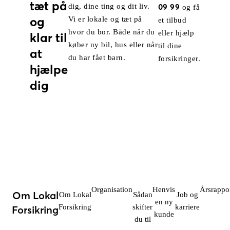
tæt på
dig, dine ting og dit liv.
09 99
og få
og
Vi er lokale og tæt på
et tilbud
hvor du bor. Både når du
eller hjælp
klar til
køber ny bil, hus eller når
til dine
at
du har fået barn.
forsikringer.
hjælpe
dig
Organisation
Henvis
Årsrappo
Om Lokal
Om Lokal
Sådan
Job og
en ny
Forsikring
skifter
karriere
Forsikring
kunde
du til