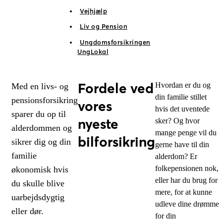
Vejhjælp
Liv og Pension
Ungdomsforsikringen
UngLokal
Fordele ved
Hvordan er du og
Med en livs- og
din familie stillet
pensionsforsikring
vores
hvis det uventede
sparer du op til
nyeste
sker? Og hvor
alderdommen og
mange penge vil du
bilforsikring
sikrer dig og din
gerne have til din
familie
alderdom? Er
folkepensionen nok,
økonomisk hvis
eller har du brug for
du skulle blive
mere, for at kunne
uarbejdsdygtig
udleve dine drømme
eller dør.
for din