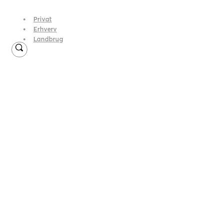
Privat
Erhverv
Landbrug
Liv og Pension