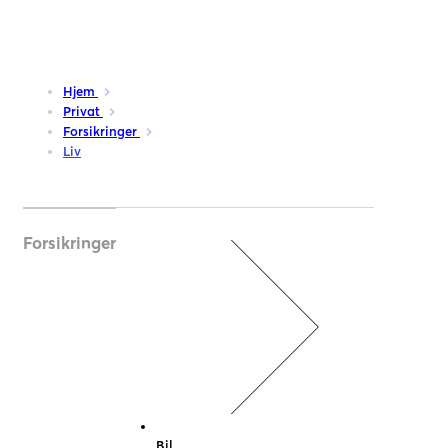
Hjem
Privat
Forsikringer
Liv
Forsikringer
Bil