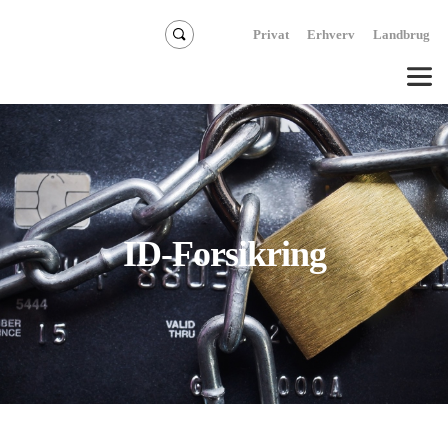
Privat
Erhverv
Landbrug
ID-Forsikring